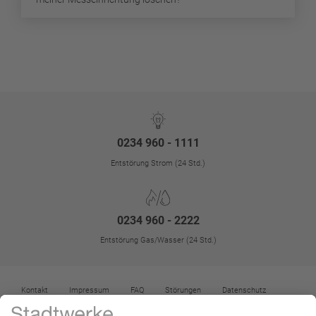
0234 960 - 1111
Entstörung Strom (24 Std.)
0234 960 - 2222
Entstörung Gas/Wasser (24 Std.)
Kontakt
Impressum
FAQ
Störungen
Datenschutz
Datenschutz-Einstellungen
Kontrast erhöhen
Barrierefreiheit