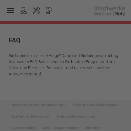
FAQ
Sie haben da mal eine Frage? Dann sind Sie hier genau richtig:
In unserem FAQ-Bereich finden Sie häufige Fragen rund um
Netze und Energie in Bochum – und unsere schlauesten
Antworten darauf.
Steuerbare Verbrauchseinrichtungen
Zähler- und Messstellenbetrieb
Intelligentes Messsystem
Moderne Messeinrichtung
Ladeeinrichtung
Grund-/ Ersatzversorgung
Einspeiser