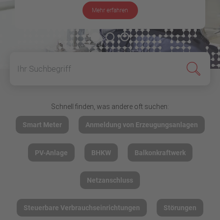
Mehr erfahren
Suchen
Schnell finden, was andere oft suchen:
Smart Meter
Anmeldung von Erzeugungsanlagen
PV-Anlage
BHKW
Balkonkraftwerk
Netzanschluss
Steuerbare Verbrauchseinrichtungen
Störungen