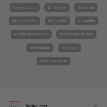
Gasversorgung
Zählerstand
Baustellen
Elektromobilität
Lichtservice
Netzgebiet
Netznutzungsverträge
Netzanschlussvertrag
Netzentgelte
Zertifikate
Marktlokations-ID
Verbraucher