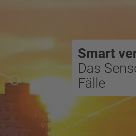
Smart ve
Das Senso
Fälle