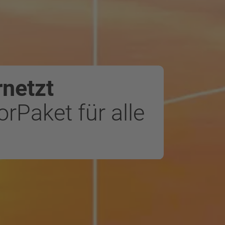
rnetzt
rPaket für alle