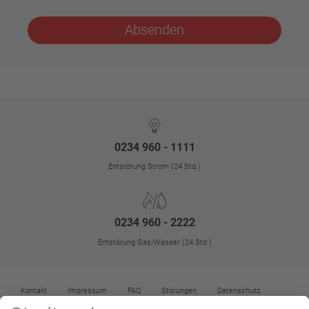
Absenden
0234 960 - 1111
Entstörung Strom (24 Std.)
0234 960 - 2222
Entstörung Gas/Wasser (24 Std.)
Kontakt
Impressum
FAQ
Störungen
Datenschutz
Datenschutz-Einstellungen
Kontrast erhöhen
Barrierefreiheit