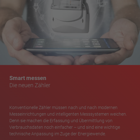
Smart messen
Die neuen Zähler
Konventionelle Zähler müssen nach und nach modernen
Messeinrichtungen und intelligenten Messsystemen weichen.
Denn sie machen die Erfassung und Übermittlung von
Verbrauchsdaten noch einfacher –
und sind eine wichtige
technische Anpassung im Zuge der Energiewende.