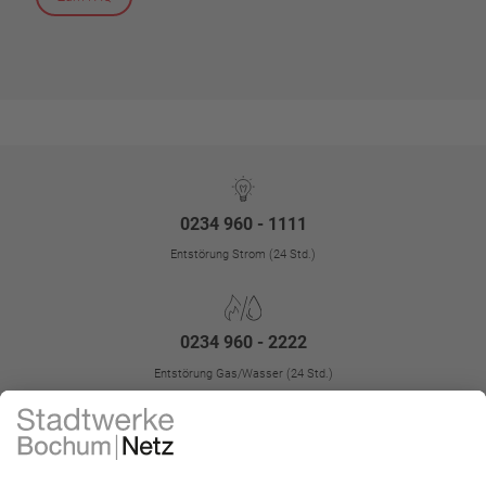
0234 960 - 1111
Entstörung Strom (24 Std.)
0234 960 - 2222
Entstörung Gas/Wasser (24 Std.)
Kontakt
Impressum
FAQ
Störungen
Datenschutz
Datenschutz-Einstellungen
Kontrast erhöhen
Barrierefreiheit