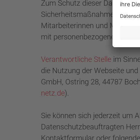
Zum Schutz dieser Daten ergr
Sicherheitsmaßnahmen, um die 
Mitarbeiterinnen und Mitarbei
mit personenbezogenen Daten v
Verantwortliche Stelle
im Sinne
die Nutzung der Webseite und
GmbH, Ostring 28, 44787 Boch
netz.de
).
Sie können sich jederzeit um 
Datenschutzbeauftragten Herrn
Kontaktformular oder folgende