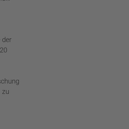
 der
 20
rschung
n zu