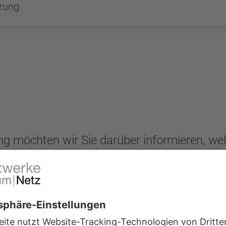
erung
ng möchten wir Sie darüber informieren, we
es Internet-Auftritts verarbeitet werden un
Fachbegriffe für erklärungsbedürftig halten,
ne-Lexikon Wikipedia zur Verfügung.