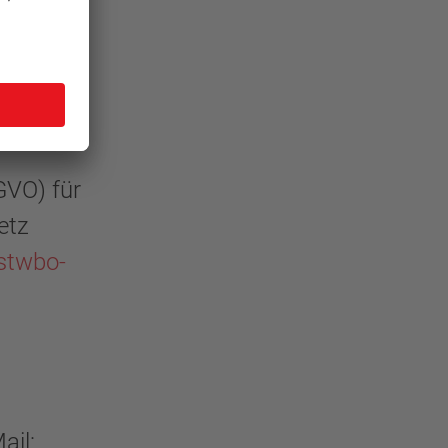
same
 Umgang
GVO) für
etz
stwbo-
ail: