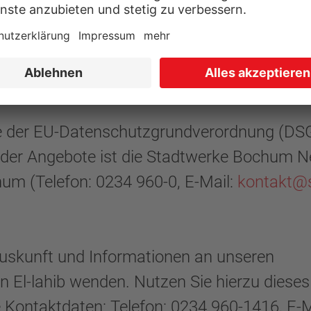
eifen wir nach dem Stand der Technik wirk
Vertraulichkeit sicherzustellen. Unsere
ter sind ausdrücklich auf den vertraulichen
erpflichtet.
 der EU-Datenschutzgrundverordnung (DS
 der Angebote ist die Stadtwerke Bochum N
um (Telefon: 0234 960-0, E-Mail:
kontakt@
Auskunft und Informationen an unseren
 El-lahib wenden. Nutzen Sie hierzu dieses
 Kontaktdaten: Telefon: 0234 960-1416, E-M