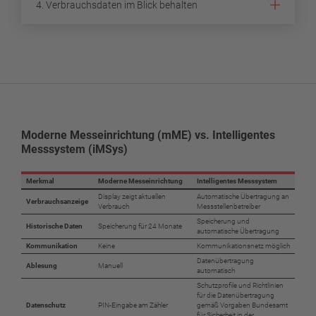
4. Verbrauchsdaten im Blick behalten
Moderne Messeinrichtung (mME) vs. Intelligentes
Messsystem (iMSys)
Merkmal
Moderne Messeinrichtung
Intelligentes Messsystem
Display zeigt aktuellen
Automatische Übertragung an
Verbrauchsanzeige
Verbrauch
Messstellenbetreiber
Speicherung und
Historische Daten
Speicherung für 24 Monate
automatische Übertragung
Kommunikation
Keine
Kommunikationsnetz möglich
Datenübertragung
Ablesung
Manuell
automatisch
Schutzprofile und Richtlinien
für die Datenübertragung
Datenschutz
PIN-Eingabe am Zähler
gemäß Vorgaben Bundesamt
für Sicherheit in der