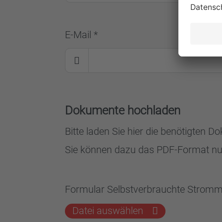
E-Mail *
Dokumente hochladen
Bitte laden Sie hier die benötigten 
Sie können dazu das PDF-Format nu
Formular Selbstverbrauchte Strom
Datei auswählen