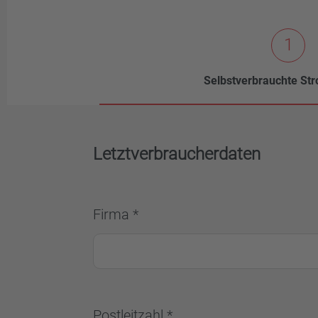
1
Selbstverbrauchte S
Letztverbraucherdaten
Firma *
Postleitzahl *