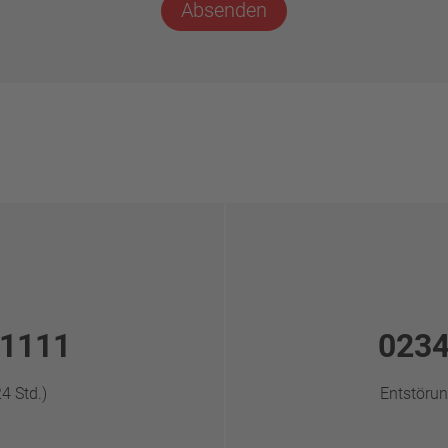
Absenden
 1111
0234
4 Std.)
Entstörun