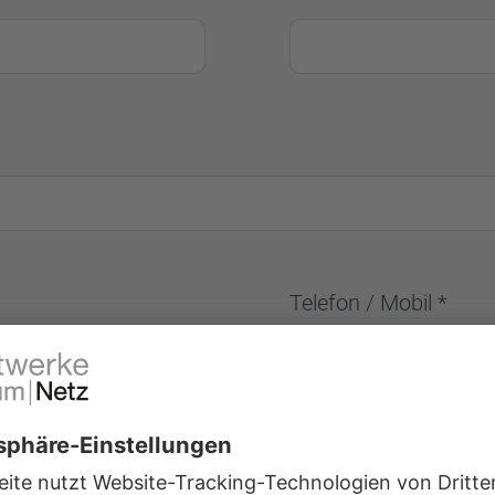
Telefon / Mobil *
age *