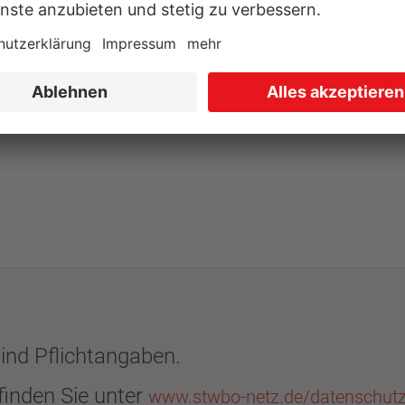
ind Pflichtangaben.
finden Sie unter
www.stwbo-netz.de/datenschut